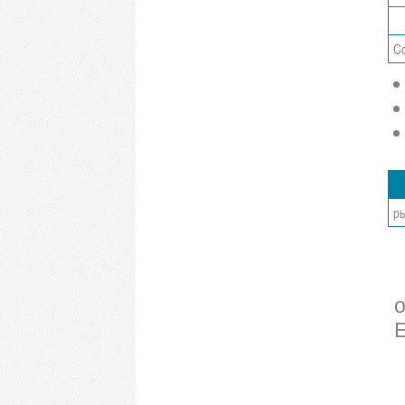
Со
ры
о
E