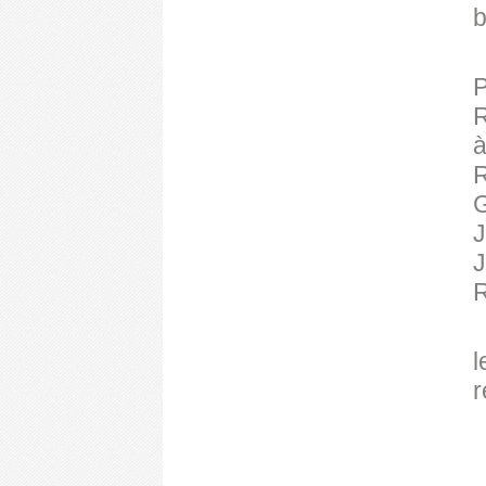
b
P
R
à
R
G
J
J
R
l
r