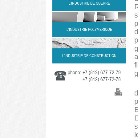
L'INDUSTRIE DE GUERRE
R
s
p
L'INDUSTRIE POLYMERIQUE
d
p
g
a
L'INDUSTRIE DE CONSTRUCTION
f
phone:
+7 (812) 677-72-79
g
+7 (812) 677-72-78
d
p
B
E
s
l