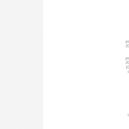
p
2
p
20
1