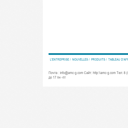
L'ENTREPRISE
NOUVELLES
PRODUITS
TABLEAU D'AF
Почта : info@amc-g.com Сайт: http:\\amc-g.com Тел: 8 (
до 17 пн -пт