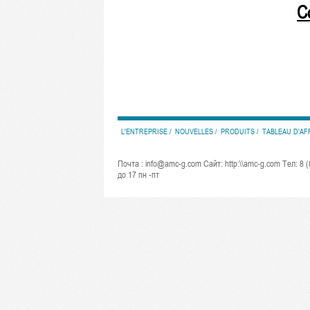
C
L'ENTREPRISE
NOUVELLES
PRODUITS
TABLEAU D'AF
Почта : info@amc-g.com Сайт: http:\\amc-g.com Тел: 8 (
до 17 пн -пт