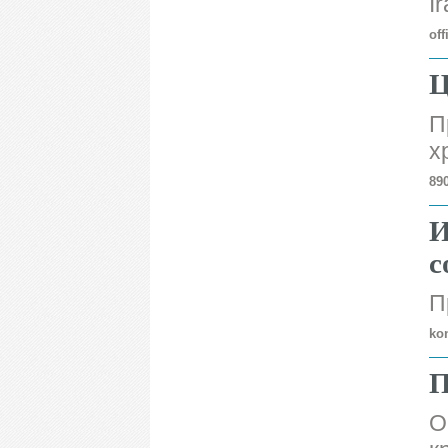
I
of
Ц
П
х
89
И
с
П
ko
П
О