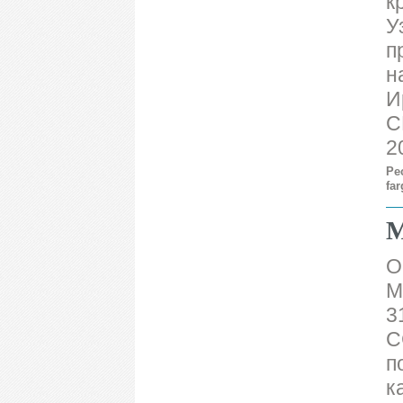
к
У
п
н
И
С
2
Ре
fa
М
О
М
3
С
п
к