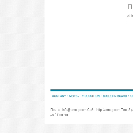
П
ali
COMPANY
NEWS
PRODUCTION
BULLETIN BOARD
O
Почта : info@amc-g.com Сайт: http:\\amc-g.com Тел: 8 (
до 17 пн -пт