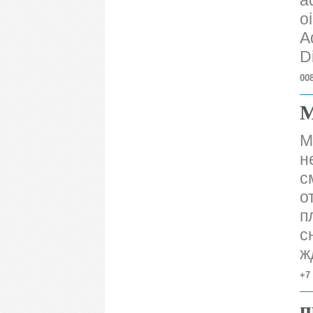
a
o
A
D
00
М
М
н
с
о
п
с
ж
+7 
п