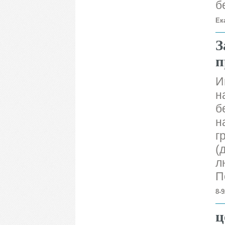
б
Ек
З
п
И
н
б
н
г
(
л
П
8-
ц