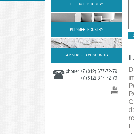
DEFENSE INDUSTRY
POLYMER INDUSTRY
CONSTRUCTION INDUSTRY
L
D
phone:
+7 (812) 677-72-79
i
+7 (812) 677-72-79
P
P
G
d
r
L